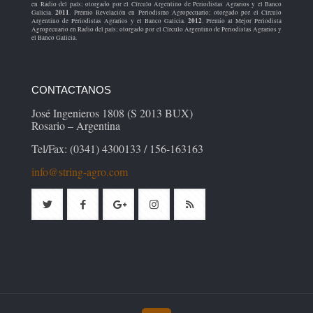
en Radio del país; otorgado por el Círculo Argentino de Periodistas Agrarios y el Banco
2011
Galicia.
. Premio Revelación en Periodismo Agropecuario; otorgado por el Círculo
2012
Argentino de Periodistas Agrarios y el Banco Galicia.
. Premio al Mejor Periodista
Agropecuario en Radio del país; otorgado por el Círculo Argentino de Periodistas Agrarios y
el Banco Galicia.
CONTACTANOS
José Ingenieros 1808 (S 2013 BUX)
Rosario – Argentina
Tel/Fax: (0341) 4300133 / 156-163163
info@string-agro.com