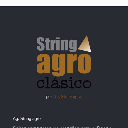
por
Ag. String agro.
Ag. String agro
Saber comunicar, no significa estar a favor o