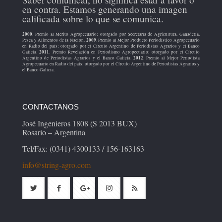
en contra. Estamos generando una imagen
calificada sobre lo que se comunica.
2000
. Premio al Mérito Agropecuario; otorgado por Secretaría de Agricultura, Ganadería,
2009
Pesca y Alimentos de la Nación.
. Premio al Mejor Producto Periodístico Agropecuario
en Radio del país; otorgado por el Círculo Argentino de Periodistas Agrarios y el Banco
2011
Galicia.
. Premio Revelación en Periodismo Agropecuario; otorgado por el Círculo
2012
Argentino de Periodistas Agrarios y el Banco Galicia.
. Premio al Mejor Periodista
Agropecuario en Radio del país; otorgado por el Círculo Argentino de Periodistas Agrarios y
el Banco Galicia.
CONTACTANOS
José Ingenieros 1808 (S 2013 BUX)
Rosario – Argentina
Tel/Fax: (0341) 4300133 / 156-163163
info@string-agro.com