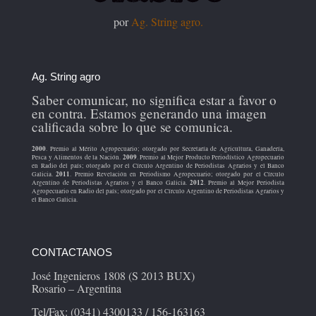
por
Ag. String agro.
Ag. String agro
Saber comunicar, no significa estar a favor o
en contra. Estamos generando una imagen
calificada sobre lo que se comunica.
2000
. Premio al Mérito Agropecuario; otorgado por Secretaría de Agricultura, Ganadería,
2009
Pesca y Alimentos de la Nación.
. Premio al Mejor Producto Periodístico Agropecuario
en Radio del país; otorgado por el Círculo Argentino de Periodistas Agrarios y el Banco
2011
Galicia.
. Premio Revelación en Periodismo Agropecuario; otorgado por el Círculo
2012
Argentino de Periodistas Agrarios y el Banco Galicia.
. Premio al Mejor Periodista
Agropecuario en Radio del país; otorgado por el Círculo Argentino de Periodistas Agrarios y
el Banco Galicia.
CONTACTANOS
José Ingenieros 1808 (S 2013 BUX)
Rosario – Argentina
Tel/Fax: (0341) 4300133 / 156-163163