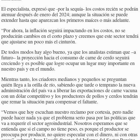
El especialista, expresó que -por la sequía- los costos recién se podrán
atenuar después de enero del 2024; aunque la situación se puede
extender hasta que aparezcan los primeros maíces o más adelante.
“Por ahora, la inflación seguirá impactando en los costos, no se
producirán cambios en el corto plazo y creemos que este sector tendrá
que ajustarse un poco más el cinturón.
De todos modos hay algo bueno, ya que los analistas estiman que –a
futuro– la proyección hacia el consumo de carne de cerdo seguirá
creciendo y es posible que logre ocupar un lugar muy importante en
nuestro país y en el mundo.
Mientras tanto, los criadores medianos y pequeños se preguntan
quién llega a la orilla de río, sabiendo que tarde o temprano la nueva
administración del país va a liberar las exportaciones de carne vacuna
con un dólar competitivo y los productores de pollos y cerdos tendrán
que remar la situación para compensar el faltante.
“Vemos que hoy escuchan nuestro reclamo por cortesía, pero nadie
puede hacer nada ya que el problema serio pasa por las políticas que
va a requerir el sector agroindustrial. Nosotros esperamos que se
entienda que si el campo no tiene peso, es porque el productor se
preocupa por producir, no quiere especular con el dinero, ni con otras
cosas”, subrayó Juan Uccelli director del Informe del Sector Porcino.