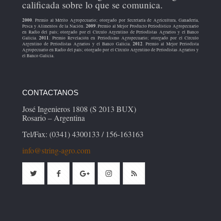
calificada sobre lo que se comunica.
2000
. Premio al Mérito Agropecuario; otorgado por Secretaría de Agricultura, Ganadería,
2009
Pesca y Alimentos de la Nación.
. Premio al Mejor Producto Periodístico Agropecuario
en Radio del país; otorgado por el Círculo Argentino de Periodistas Agrarios y el Banco
2011
Galicia.
. Premio Revelación en Periodismo Agropecuario; otorgado por el Círculo
2012
Argentino de Periodistas Agrarios y el Banco Galicia.
. Premio al Mejor Periodista
Agropecuario en Radio del país; otorgado por el Círculo Argentino de Periodistas Agrarios y
el Banco Galicia.
CONTACTANOS
José Ingenieros 1808 (S 2013 BUX)
Rosario – Argentina
Tel/Fax: (0341) 4300133 / 156-163163
info@string-agro.com