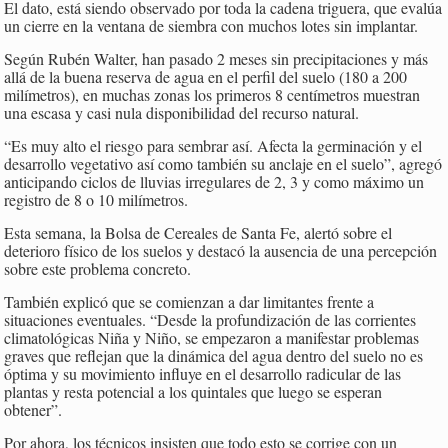
El dato, está siendo observado por toda la cadena triguera, que evalúa
un cierre en la ventana de siembra con muchos lotes sin implantar.
Según Rubén Walter, han pasado 2 meses sin precipitaciones y más
allá de la buena reserva de agua en el perfil del suelo (180 a 200
milímetros), en muchas zonas los primeros 8 centímetros muestran
una escasa y casi nula disponibilidad del recurso natural.
“Es muy alto el riesgo para sembrar así. Afecta la germinación y el
desarrollo vegetativo así como también su anclaje en el suelo”, agregó
anticipando ciclos de lluvias irregulares de 2, 3 y como máximo un
registro de 8 o 10 milímetros.
Esta semana, la Bolsa de Cereales de Santa Fe, alertó sobre el
deterioro físico de los suelos y destacó la ausencia de una percepción
sobre este problema concreto.
También explicó que se comienzan a dar limitantes frente a
situaciones eventuales. “Desde la profundización de las corrientes
climatológicas Niña y Niño, se empezaron a manifestar problemas
graves que reflejan que la dinámica del agua dentro del suelo no es
óptima y su movimiento influye en el desarrollo radicular de las
plantas y resta potencial a los quintales que luego se esperan
obtener”.
Por ahora, los técnicos insisten que todo esto se corrige con un