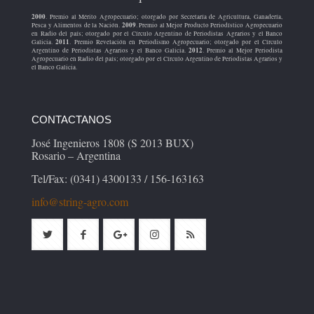
2000
. Premio al Mérito Agropecuario; otorgado por Secretaría de Agricultura, Ganadería,
2009
Pesca y Alimentos de la Nación.
. Premio al Mejor Producto Periodístico Agropecuario
en Radio del país; otorgado por el Círculo Argentino de Periodistas Agrarios y el Banco
2011
Galicia.
. Premio Revelación en Periodismo Agropecuario; otorgado por el Círculo
2012
Argentino de Periodistas Agrarios y el Banco Galicia.
. Premio al Mejor Periodista
Agropecuario en Radio del país; otorgado por el Círculo Argentino de Periodistas Agrarios y
el Banco Galicia.
CONTACTANOS
José Ingenieros 1808 (S 2013 BUX)
Rosario – Argentina
Tel/Fax: (0341) 4300133 / 156-163163
info@string-agro.com