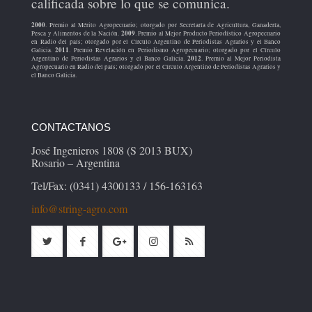
calificada sobre lo que se comunica.
2000
. Premio al Mérito Agropecuario; otorgado por Secretaría de Agricultura, Ganadería,
2009
Pesca y Alimentos de la Nación.
. Premio al Mejor Producto Periodístico Agropecuario
en Radio del país; otorgado por el Círculo Argentino de Periodistas Agrarios y el Banco
2011
Galicia.
. Premio Revelación en Periodismo Agropecuario; otorgado por el Círculo
2012
Argentino de Periodistas Agrarios y el Banco Galicia.
. Premio al Mejor Periodista
Agropecuario en Radio del país; otorgado por el Círculo Argentino de Periodistas Agrarios y
el Banco Galicia.
CONTACTANOS
José Ingenieros 1808 (S 2013 BUX)
Rosario – Argentina
Tel/Fax: (0341) 4300133 / 156-163163
info@string-agro.com