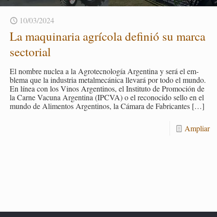
10/03/2024
La ma­qui­na­ria agrí­co­la de­fi­nió su marca
sec­to­rial
El nom­bre nu­clea a la Agro­tec­no­lo­gía Ar­gen­ti­na y será el em­
ble­ma que la in­dus­tria me­tal­me­cá­ni­ca lle­va­rá por todo el mundo.
En línea con los Vinos Ar­gen­ti­nos, el Ins­ti­tu­to de Pro­mo­ción de
la Carne Va­cu­na Ar­gen­ti­na (IPCVA) o el re­co­no­ci­do sello en el
mundo de Ali­men­tos Ar­gen­ti­nos, la Cá­ma­ra de Fa­bri­can­tes
[…]
Am­pliar