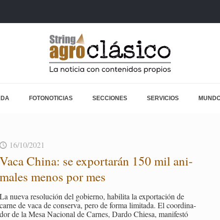
ADA
FOTONOTICIAS
SECCIONES
SERVICIOS
MUNDO
16/10/2021
Vaca China: se ex­por­ta­rán 150 mil ani­
ma­les menos por mes
La nueva re­so­lu­ción del go­bierno, ha­bi­li­ta la ex­por­ta­ción de
carne de vaca de con­ser­va, pero de forma li­mi­ta­da. El coor­di­na­
dor de la Mesa Na­cio­nal de Car­nes, Dardo Chie­sa, ma­ni­fes­tó