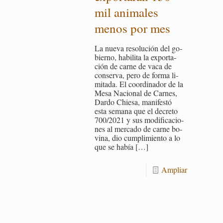
mil ani­ma­les
menos por mes
La nueva re­so­lu­ción del go­
bierno, ha­bi­li­ta la ex­por­ta­
ción de carne de vaca de
con­ser­va, pero de forma li­
mi­ta­da. El coor­di­na­dor de la
Mesa Na­cio­nal de Car­nes,
Dardo Chie­sa, ma­ni­fes­tó
esta se­ma­na que el de­cre­to
700/2021 y sus mo­di­fi­ca­cio­
nes al mer­ca­do de carne bo­
vi­na, dio cum­pli­mien­to a lo
que se había
[…]
Am­pliar