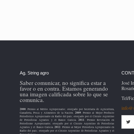
Ag. String agro
CONT
Saber comunicar, no significa estar a
José 
favor o en contra. Estamos generando
Rosari
una imagen calificada sobre lo que se
Tel/Fa
comunica.
info@s
2000
. Premio al Mérito Agropecuario; otorgado por Secretaría de Agricultura,
2009
Ganadería, Pesca y Alimentos de la Nación.
. Premio al Mejor Producto
Periodístico Agropecuario en Radio del país; otorgado por el Círculo Argentino
2011
de Periodistas Agrarios y el Banco Galicia.
. Premio Revelación en
Periodismo Agropecuario; otorgado por el Círculo Argentino de Periodistas
2012
Agrarios y el Banco Galicia.
. Premio al Mejor Periodista Agropecuario en
Radio del país; otorgado por el Círculo Argentino de Periodistas Agrarios y el