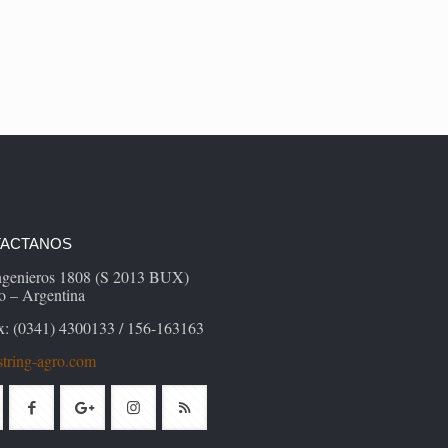
ACTANOS
Ingenieros 1808 (S 2013 BUX)
o – Argentina
x: (0341) 4300133 / 156-163163
tring-agro.com