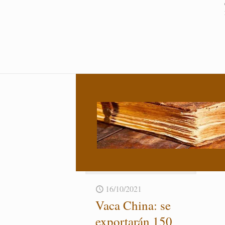
16/10/2021
Vaca China: se
ex­por­ta­rán 150