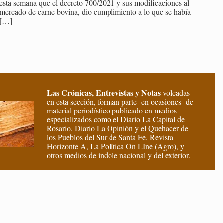
esta se­ma­na que el de­cre­to 700/2021 y sus mo­di­fi­ca­cio­nes al
mer­ca­do de carne bo­vi­na, dio cum­pli­mien­to a lo que se había
[…]
Las Crónicas, Entrevistas y Notas
volcadas
en esta sección, forman parte -en ocasiones- de
material periodístico publicado en medios
especializados como el Diario La Capital de
Rosario, Diario La Opinión y el Quehacer de
los Pueblos del Sur de Santa Fe, Revista
Horizonte A, La Política On LIne (Agro), y
otros medios de índole nacional y del exterior.