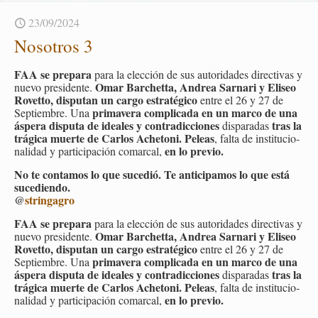
23/09/2024
No­so­tros 3
FAA se pre­pa­ra
para la elec­ción de sus au­to­ri­da­des di­rec­ti­vas y
Omar Bar­chet­ta, An­drea Sar­na­ri y Eli­seo
nuevo pre­si­den­te.
Ro­vet­to, dispu­tan un cargo es­tra­té­gi­co
entre el 26 y 27 de
pri­ma­ve­ra com­pli­ca­da en un marco de una
Sep­tiem­bre. Una
ás­pe­ra dispu­ta de idea­les y con­tra­dic­cio­nes
tras la
dis­pa­ra­das
trá­gi­ca muer­te de Car­los Ache­to­ni. Pe­leas
, falta de ins­ti­tu­cio­
en lo pre­vio.
na­li­dad y par­ti­ci­pa­ción co­mar­cal,
No te con­ta­mos lo que su­ce­dió. Te an­ti­ci­pa­mos lo que está
su­ce­dien­do.
@
strin­ga­gro
FAA se pre­pa­ra
para la elec­ción de sus au­to­ri­da­des di­rec­ti­vas y
Omar Bar­chet­ta, An­drea Sar­na­ri y Eli­seo
nuevo pre­si­den­te.
Ro­vet­to, dispu­tan un cargo es­tra­té­gi­co
entre el 26 y 27 de
pri­ma­ve­ra com­pli­ca­da en un marco de una
Sep­tiem­bre. Una
ás­pe­ra dispu­ta de idea­les y con­tra­dic­cio­nes
tras la
dis­pa­ra­das
trá­gi­ca muer­te de Car­los Ache­to­ni. Pe­leas
, falta de ins­ti­tu­cio­
en lo pre­vio.
na­li­dad y par­ti­ci­pa­ción co­mar­cal,