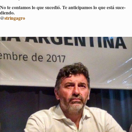
No te con­ta­mos lo que su­ce­dió. Te an­ti­ci­pa­mos lo que está su­ce­
dien­do.
@
strin­ga­gro