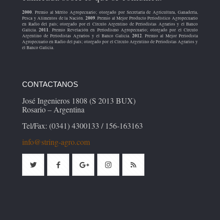
2000
. Premio al Mérito Agropecuario; otorgado por Secretaría de Agricultura, Ganadería,
2009
Pesca y Alimentos de la Nación.
. Premio al Mejor Producto Periodístico Agropecuario
en Radio del país; otorgado por el Círculo Argentino de Periodistas Agrarios y el Banco
2011
Galicia.
. Premio Revelación en Periodismo Agropecuario; otorgado por el Círculo
2012
Argentino de Periodistas Agrarios y el Banco Galicia.
. Premio al Mejor Periodista
Agropecuario en Radio del país; otorgado por el Círculo Argentino de Periodistas Agrarios y
el Banco Galicia.
CONTACTANOS
José Ingenieros 1808 (S 2013 BUX)
Rosario – Argentina
Tel/Fax: (0341) 4300133 / 156-163163
info@string-agro.com