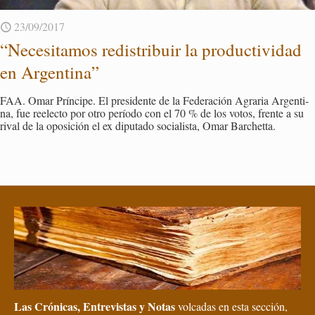
23/09/2017
“Ne­ce­si­ta­mos re­dis­tri­buir la pro­duc­ti­vi­dad
en Ar­gen­ti­na”
FAA. Omar Prín­ci­pe. El pre­si­den­te de la Fe­de­ra­ción Agra­ria Ar­gen­ti­
na, fue re­elec­to por otro pe­río­do con el 70 % de los votos, fren­te a su
rival de la opo­si­ción el ex dipu­tado so­cia­lis­ta, Omar Bar­chet­ta.
Las Crónicas, Entrevistas y Notas
volcadas en esta sección,