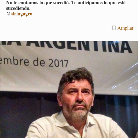
No te con­ta­mos lo que su­ce­dió. Te an­ti­ci­pa­mos lo que está
su­ce­dien­do.
@
strin­ga­gro
Am­pliar