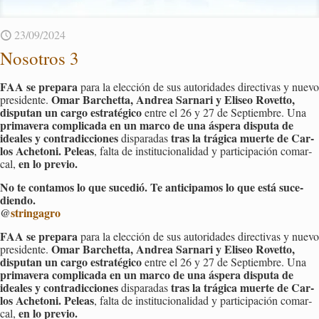
23/09/2024
No­so­tros 3
FAA se pre­pa­ra
para la elec­ción de sus au­to­ri­da­des di­rec­ti­vas y nuevo
Omar Bar­chet­ta, An­drea Sar­na­ri y Eli­seo Ro­vet­to,
pre­si­den­te.
dispu­tan un cargo es­tra­té­gi­co
entre el 26 y 27 de Sep­tiem­bre. Una
pri­ma­ve­ra com­pli­ca­da en un marco de una ás­pe­ra dispu­ta de
idea­les y con­tra­dic­cio­nes
tras la trá­gi­ca muer­te de Car­
dis­pa­ra­das
los Ache­to­ni. Pe­leas
, falta de ins­ti­tu­cio­na­li­dad y par­ti­ci­pa­ción co­mar­
en lo pre­vio.
cal,
No te con­ta­mos lo que su­ce­dió. Te an­ti­ci­pa­mos lo que está su­ce­
dien­do.
@
strin­ga­gro
FAA se pre­pa­ra
para la elec­ción de sus au­to­ri­da­des di­rec­ti­vas y nuevo
Omar Bar­chet­ta, An­drea Sar­na­ri y Eli­seo Ro­vet­to,
pre­si­den­te.
dispu­tan un cargo es­tra­té­gi­co
entre el 26 y 27 de Sep­tiem­bre. Una
pri­ma­ve­ra com­pli­ca­da en un marco de una ás­pe­ra dispu­ta de
idea­les y con­tra­dic­cio­nes
tras la trá­gi­ca muer­te de Car­
dis­pa­ra­das
los Ache­to­ni. Pe­leas
, falta de ins­ti­tu­cio­na­li­dad y par­ti­ci­pa­ción co­mar­
en lo pre­vio.
cal,