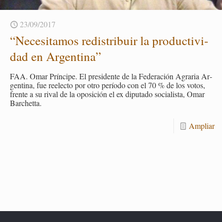
23/09/2017
“Ne­ce­si­ta­mos re­dis­tri­buir la pro­duc­ti­vi­
dad en Ar­gen­ti­na”
FAA. Omar Prín­ci­pe. El pre­si­den­te de la Fe­de­ra­ción Agra­ria Ar­
gen­ti­na, fue re­elec­to por otro pe­río­do con el 70 % de los votos,
fren­te a su rival de la opo­si­ción el ex dipu­tado so­cia­lis­ta, Omar
Bar­chet­ta.
Am­pliar