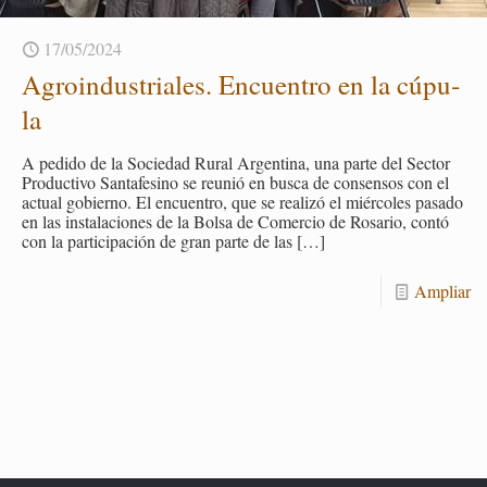
17/05/2024
Agroin­dus­tria­les. En­cuen­tro en la cú­pu­
la
A pe­di­do de la So­cie­dad Rural Ar­gen­ti­na, una parte del Sec­tor
Pro­duc­ti­vo San­ta­fe­sino se reunió en busca de con­sen­sos con el
ac­tual go­bierno. El en­cuen­tro, que se reali­zó el miér­co­les pa­sa­do
en las ins­ta­la­cio­nes de la Bolsa de Co­mer­cio de Ro­sa­rio, contó
con la par­ti­ci­pa­ción de gran parte de las
[…]
Am­pliar