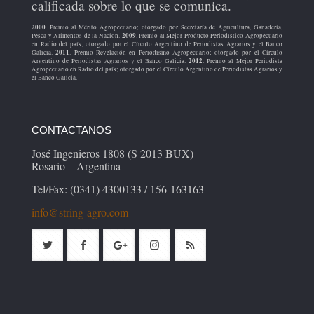
calificada sobre lo que se comunica.
2000
. Premio al Mérito Agropecuario; otorgado por Secretaría de Agricultura, Ganadería,
2009
Pesca y Alimentos de la Nación.
. Premio al Mejor Producto Periodístico Agropecuario
en Radio del país; otorgado por el Círculo Argentino de Periodistas Agrarios y el Banco
2011
Galicia.
. Premio Revelación en Periodismo Agropecuario; otorgado por el Círculo
2012
Argentino de Periodistas Agrarios y el Banco Galicia.
. Premio al Mejor Periodista
Agropecuario en Radio del país; otorgado por el Círculo Argentino de Periodistas Agrarios y
el Banco Galicia.
CONTACTANOS
José Ingenieros 1808 (S 2013 BUX)
Rosario – Argentina
Tel/Fax: (0341) 4300133 / 156-163163
info@string-agro.com