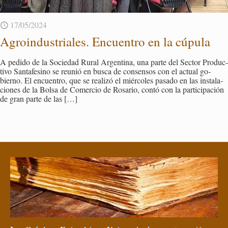
17/05/2024
Agroin­dus­tria­les. En­cuen­tro en la cú­pu­la
A pe­di­do de la So­cie­dad Rural Ar­gen­ti­na, una parte del Sec­tor Pro­duc­
ti­vo San­ta­fe­sino se reunió en busca de con­sen­sos con el ac­tual go­
bierno. El en­cuen­tro, que se reali­zó el miér­co­les pa­sa­do en las ins­ta­la­
cio­nes de la Bolsa de Co­mer­cio de Ro­sa­rio, contó con la par­ti­ci­pa­ción
de gran parte de las
[…]