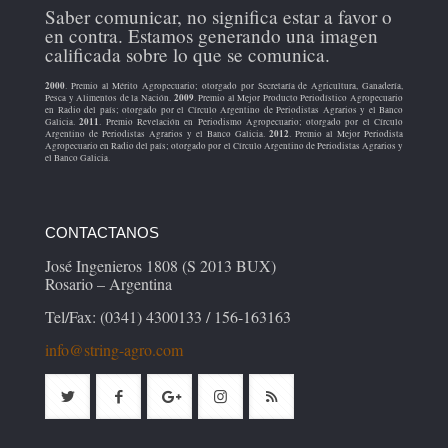
Saber comunicar, no significa estar a favor o
en contra. Estamos generando una imagen
calificada sobre lo que se comunica.
2000
. Premio al Mérito Agropecuario; otorgado por Secretaría de Agricultura, Ganadería,
2009
Pesca y Alimentos de la Nación.
. Premio al Mejor Producto Periodístico Agropecuario
en Radio del país; otorgado por el Círculo Argentino de Periodistas Agrarios y el Banco
2011
Galicia.
. Premio Revelación en Periodismo Agropecuario; otorgado por el Círculo
2012
Argentino de Periodistas Agrarios y el Banco Galicia.
. Premio al Mejor Periodista
Agropecuario en Radio del país; otorgado por el Círculo Argentino de Periodistas Agrarios y
el Banco Galicia.
CONTACTANOS
José Ingenieros 1808 (S 2013 BUX)
Rosario – Argentina
Tel/Fax: (0341) 4300133 / 156-163163
info@string-agro.com