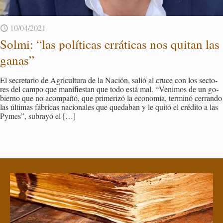
10/04/2021
Solmi: “las po­lí­ti­cas errá­ti­cas nos qui­tan las
ganas”
El se­cre­ta­rio de Agri­cul­tu­ra de la Na­ción, salió al cruce con los sec­to­
res del campo que ma­ni­fies­tan que todo está mal. “Ve­ni­mos de un go­
bierno que no acom­pa­ñó, que pri­me­ri­zó la eco­no­mía, ter­mi­nó ce­rran­do
las úl­ti­mas fá­bri­cas na­cio­na­les que que­da­ban y le quitó el cré­di­to a las
Pymes”, sub­ra­yó el
[…]