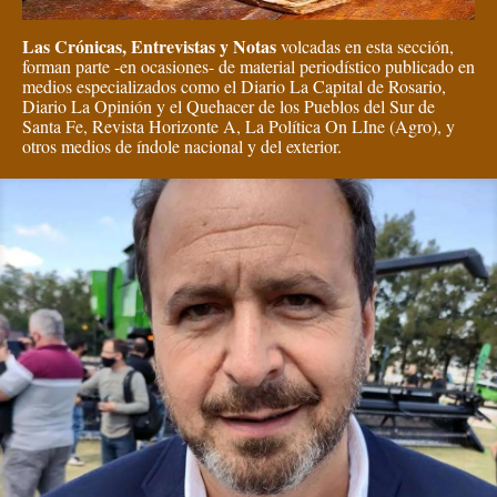
Las Crónicas, Entrevistas y Notas
volcadas en esta sección,
forman parte -en ocasiones- de material periodístico publicado en
medios especializados como el Diario La Capital de Rosario,
Diario La Opinión y el Quehacer de los Pueblos del Sur de
Santa Fe, Revista Horizonte A, La Política On LIne (Agro), y
otros medios de índole nacional y del exterior.