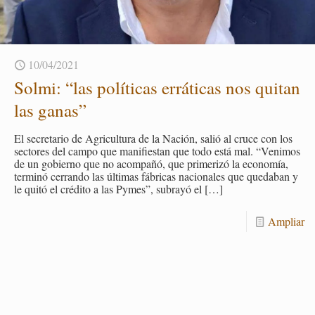
10/04/2021
Solmi: “las po­lí­ti­cas errá­ti­cas nos qui­tan
las ganas”
El se­cre­ta­rio de Agri­cul­tu­ra de la Na­ción, salió al cruce con los
sec­to­res del campo que ma­ni­fies­tan que todo está mal. “Ve­ni­mos
de un go­bierno que no acom­pa­ñó, que pri­me­ri­zó la eco­no­mía,
ter­mi­nó ce­rran­do las úl­ti­mas fá­bri­cas na­cio­na­les que que­da­ban y
le quitó el cré­di­to a las Pymes”, sub­ra­yó el
[…]
Am­pliar