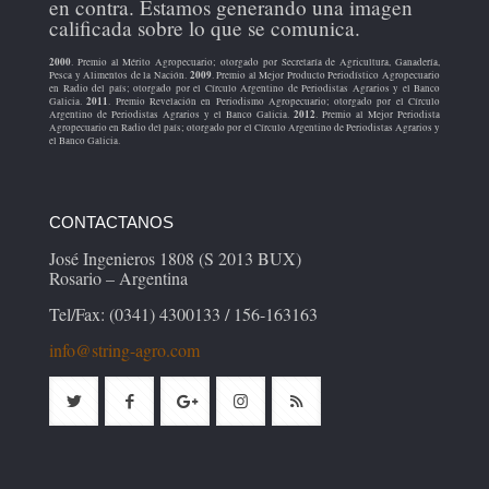
en contra. Estamos generando una imagen
calificada sobre lo que se comunica.
2000
. Premio al Mérito Agropecuario; otorgado por Secretaría de Agricultura, Ganadería,
2009
Pesca y Alimentos de la Nación.
. Premio al Mejor Producto Periodístico Agropecuario
en Radio del país; otorgado por el Círculo Argentino de Periodistas Agrarios y el Banco
2011
Galicia.
. Premio Revelación en Periodismo Agropecuario; otorgado por el Círculo
2012
Argentino de Periodistas Agrarios y el Banco Galicia.
. Premio al Mejor Periodista
Agropecuario en Radio del país; otorgado por el Círculo Argentino de Periodistas Agrarios y
el Banco Galicia.
CONTACTANOS
José Ingenieros 1808 (S 2013 BUX)
Rosario – Argentina
Tel/Fax: (0341) 4300133 / 156-163163
info@string-agro.com