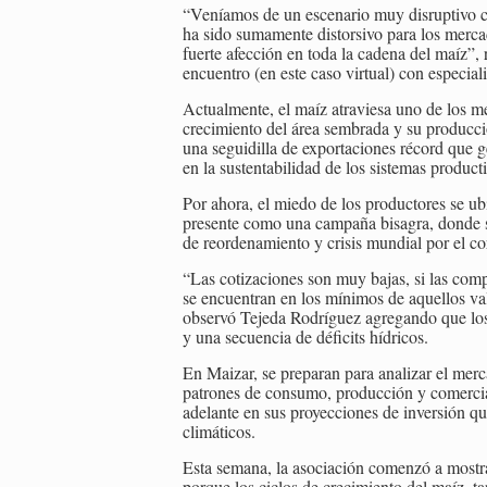
“Veníamos de un escenario muy disruptivo 
ha sido sumamente distorsivo para los merc
fuerte afección en toda la cadena del maíz”, 
encuentro (en este caso virtual) con especial
Actualmente, el maíz atraviesa uno de los 
crecimiento del área sembrada y su producci
una seguidilla de exportaciones récord que ge
en la sustentabilidad de los sistemas product
Por ahora, el miedo de los productores se u
presente como una campaña bisagra, donde s
de reordenamiento y crisis mundial por el co
“Las cotizaciones son muy bajas, si las com
se encuentran en los mínimos de aquellos va
observó Tejeda Rodríguez agregando que los 
y una secuencia de déficits hídricos.
En Maizar, se preparan para analizar el merc
patrones de consumo, producción y comercia
adelante en sus proyecciones de inversión que
climáticos.
Esta semana, la asociación comenzó a mostrar
porque los ciclos de crecimiento del maíz, ta