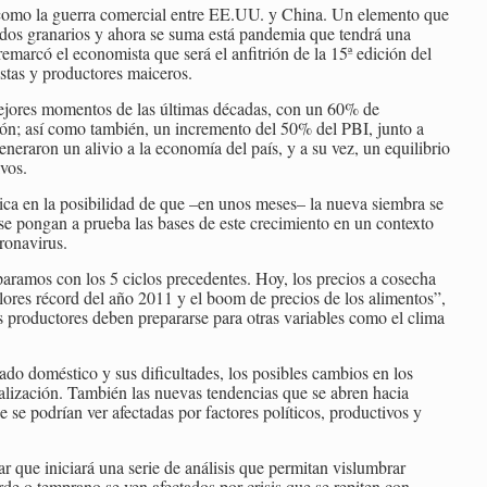
como la guerra comercial entre EE.UU. y China. Un elemento que
ados granarios y ahora se suma está pandemia que tendrá una
remarcó el economista que será el anfitrión de la 15ª edición del
istas y productores maiceros.
mejores momentos de las últimas décadas, con un 60% de
ón; así como también, un incremento del 50% del PBI, junto a
neraron un alivio a la economía del país, y a su vez, un equilibrio
ivos.
bica en la posibilidad de que –en unos meses– la nueva siembra se
e pongan a prueba las bases de este crecimiento en un contexto
ronavirus.
paramos con los 5 ciclos precedentes. Hoy, los precios a cosecha
lores récord del año 2011 y el boom de precios de los alimentos”,
productores deben prepararse para otras variables como el clima
ado doméstico y sus dificultades, los posibles cambios en los
lización. También las nuevas tendencias que se abren hacia
 se podrían ver afectadas por factores políticos, productivos y
 que iniciará una serie de análisis que permitan vislumbrar
rde o temprano se ven afectados por crisis que se repiten con