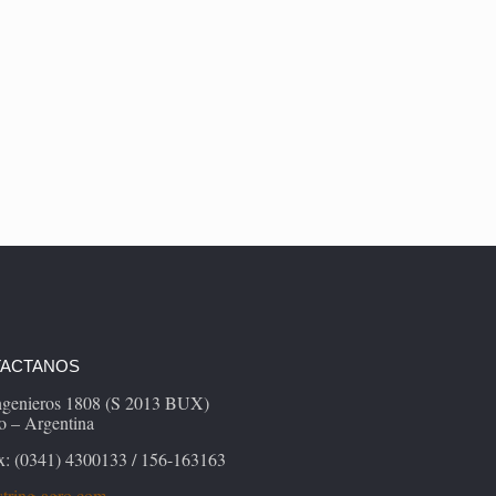
ACTANOS
Ingenieros 1808 (S 2013 BUX)
o – Argentina
x: (0341) 4300133 / 156-163163
tring-agro.com