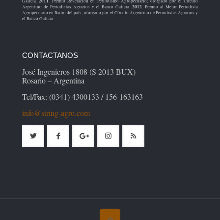
2011
Galicia.
. Premio Revelación en Periodismo Agropecuario; otorgado por el Círculo
2012
Argentino de Periodistas Agrarios y el Banco Galicia.
. Premio al Mejor Periodista
Agropecuario en Radio del país; otorgado por el Círculo Argentino de Periodistas Agrarios y
el Banco Galicia.
CONTACTANOS
José Ingenieros 1808 (S 2013 BUX)
Rosario – Argentina
Tel/Fax: (0341) 4300133 / 156-163163
info@string-agro.com