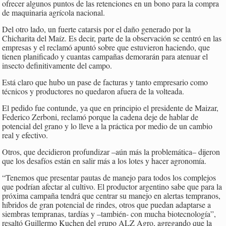
ofrecer algunos puntos de las retenciones en un bono para la compra
de maquinaria agrícola nacional.
Del otro lado, un fuerte catarsis por el daño generado por la
Chicharita del Maíz. Es decir, parte de la observación se centró en las
empresas y el reclamó apuntó sobre que estuvieron haciendo, que
tienen planificado y cuantas campañas demorarán para atenuar el
insecto definitivamente del campo.
Está claro que hubo un pase de facturas y tanto empresario como
técnicos y productores no quedaron afuera de la volteada.
El pedido fue contunde, ya que en principio el presidente de Maizar,
Federico Zerboni, reclamó porque la cadena deje de hablar de
potencial del grano y lo lleve a la práctica por medio de un cambio
real y efectivo.
Otros, que decidieron profundizar –aún más la problemática– dijeron
que los desafíos están en salir más a los lotes y hacer agronomía.
“Tenemos que presentar pautas de manejo para todos los complejos
que podrían afectar al cultivo. El productor argentino sabe que para la
próxima campaña tendrá que centrar su manejo en alertas tempranos,
híbridos de gran potencial de rindes, otros que puedan adaptarse a
siembras tempranas, tardías y –también- con mucha biotecnología”,
resaltó Guillermo Kuchen del grupo ALZ Agro, agregando que la