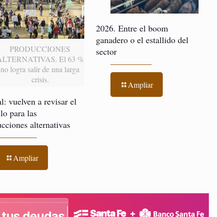
2026. Entre el boom
ganadero o el estallido del
PRODUCCIONES
sector
ALTERNATIVAS. El 63 %
no logra salir de una larga
crisis.
Ampliar
l: vuelven a revisar el
o para las
cciones alternativas
Ampliar