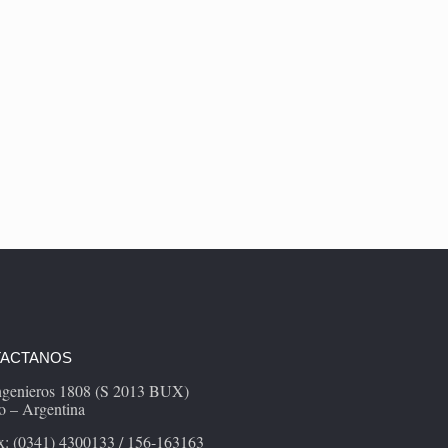
ACTANOS
Ingenieros 1808 (S 2013 BUX)
o – Argentina
x: (0341) 4300133 / 156-163163