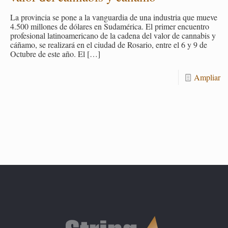
La pro­vin­cia se pone a la van­guar­dia de una in­dus­tria que mueve
4.500 mi­llo­nes de dó­la­res en Su­da­mé­ri­ca. El pri­mer en­cuen­tro
pro­fe­sio­nal la­ti­noa­me­ri­cano de la ca­de­na del valor de can­na­bis y
cá­ña­mo, se rea­li­za­rá en el ciu­dad de Ro­sa­rio, entre el 6 y 9 de
Oc­tu­bre de este año. El
[…]
Am­pliar