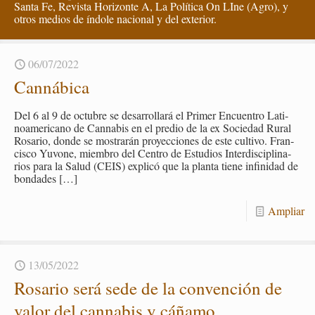
Santa Fe, Revista Horizonte A, La Política On LIne (Agro), y
otros medios de índole nacional y del exterior.
06/07/2022
Can­ná­bi­ca
Del 6 al 9 de oc­tu­bre se desa­rro­lla­rá el Pri­mer En­cuen­tro La­ti­
noa­me­ri­cano de Can­na­bis en el pre­dio de la ex So­cie­dad Rural
Ro­sa­rio, donde se mos­tra­rán pro­yec­cio­nes de este cul­ti­vo. Fran­
cis­co Yu­vo­ne, miem­bro del Cen­tro de Es­tu­dios In­ter­dis­ci­pli­na­
rios para la Salud (CEIS) ex­pli­có que la plan­ta tiene in­fi­ni­dad de
bon­da­des
[…]
Am­pliar
13/05/2022
Ro­sa­rio será sede de la con­ven­ción de
valor del can­na­bis y cá­ña­mo