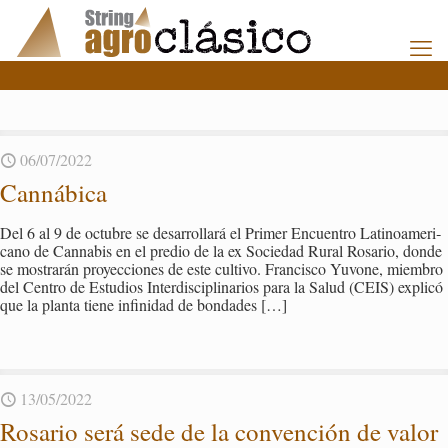
06/07/2022
Can­ná­bi­ca
Del 6 al 9 de oc­tu­bre se desa­rro­lla­rá el Pri­mer En­cuen­tro La­ti­noa­me­ri­
cano de Can­na­bis en el pre­dio de la ex So­cie­dad Rural Ro­sa­rio, donde
se mos­tra­rán pro­yec­cio­nes de este cul­ti­vo. Fran­cis­co Yu­vo­ne, miem­bro
del Cen­tro de Es­tu­dios In­ter­dis­ci­pli­na­rios para la Salud (CEIS) ex­pli­có
que la plan­ta tiene in­fi­ni­dad de bon­da­des
[…]
13/05/2022
Ro­sa­rio será sede de la con­ven­ción de valor