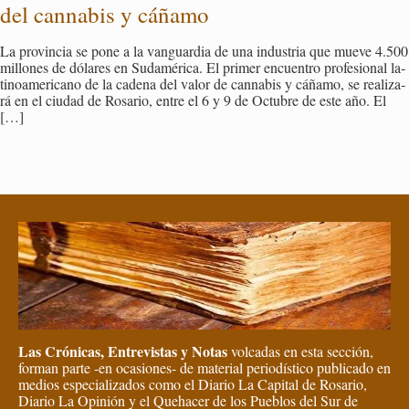
del can­na­bis y cá­ña­mo
La pro­vin­cia se pone a la van­guar­dia de una in­dus­tria que mueve 4.500
mi­llo­nes de dó­la­res en Su­da­mé­ri­ca. El pri­mer en­cuen­tro pro­fe­sio­nal la­
ti­noa­me­ri­cano de la ca­de­na del valor de can­na­bis y cá­ña­mo, se rea­li­za­
rá en el ciu­dad de Ro­sa­rio, entre el 6 y 9 de Oc­tu­bre de este año. El
[…]
Las Crónicas, Entrevistas y Notas
volcadas en esta sección,
forman parte -en ocasiones- de material periodístico publicado en
medios especializados como el Diario La Capital de Rosario,
Diario La Opinión y el Quehacer de los Pueblos del Sur de