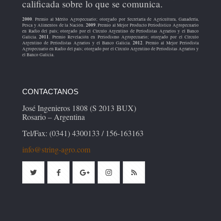
calificada sobre lo que se comunica.
2000
. Premio al Mérito Agropecuario; otorgado por Secretaría de Agricultura, Ganadería,
2009
Pesca y Alimentos de la Nación.
. Premio al Mejor Producto Periodístico Agropecuario
en Radio del país; otorgado por el Círculo Argentino de Periodistas Agrarios y el Banco
2011
Galicia.
. Premio Revelación en Periodismo Agropecuario; otorgado por el Círculo
2012
Argentino de Periodistas Agrarios y el Banco Galicia.
. Premio al Mejor Periodista
Agropecuario en Radio del país; otorgado por el Círculo Argentino de Periodistas Agrarios y
el Banco Galicia.
CONTACTANOS
José Ingenieros 1808 (S 2013 BUX)
Rosario – Argentina
Tel/Fax: (0341) 4300133 / 156-163163
info@string-agro.com