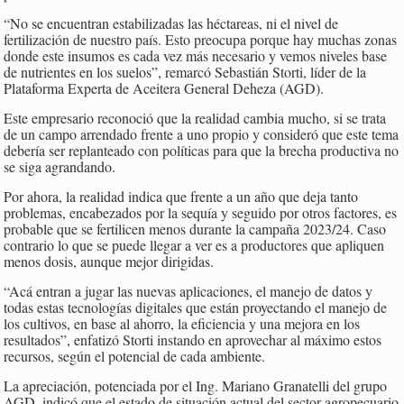
“No se encuentran estabilizadas las héctareas, ni el nivel de
fertilización de nuestro país. Esto preocupa porque hay muchas zonas
donde este insumos es cada vez más necesario y vemos niveles base
de nutrientes en los suelos”, remarcó Sebastián Storti, líder de la
Plataforma Experta de Aceitera General Deheza (AGD).
Este empresario reconoció que la realidad cambia mucho, si se trata
de un campo arrendado frente a uno propio y consideró que este tema
debería ser replanteado con políticas para que la brecha productiva no
se siga agrandando.
Por ahora, la realidad indica que frente a un año que deja tanto
problemas, encabezados por la sequía y seguido por otros factores, es
probable que se fertilicen menos durante la campaña 2023/24. Caso
contrario lo que se puede llegar a ver es a productores que apliquen
menos dosis, aunque mejor dirigidas.
“Acá entran a jugar las nuevas aplicaciones, el manejo de datos y
todas estas tecnologías digitales que están proyectando el manejo de
los cultivos, en base al ahorro, la eficiencia y una mejora en los
resultados”, enfatizó Storti instando en aprovechar al máximo estos
recursos, según el potencial de cada ambiente.
La apreciación, potenciada por el Ing. Mariano Granatelli del grupo
AGD, indicó que el estado de situación actual del sector agropecuario