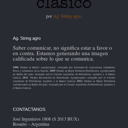
por
Ag. String agro.
Ag. String agro
Saber comunicar, no significa estar a favor o
en contra. Estamos generando una imagen
calificada sobre lo que se comunica.
2000
. Premio al Mérito Agropecuario; otorgado por Secretaría de Agricultura, Ganadería,
2009
Pesca y Alimentos de la Nación.
. Premio al Mejor Producto Periodístico Agropecuario
en Radio del país; otorgado por el Círculo Argentino de Periodistas Agrarios y el Banco
2011
Galicia.
. Premio Revelación en Periodismo Agropecuario; otorgado por el Círculo
2012
Argentino de Periodistas Agrarios y el Banco Galicia.
. Premio al Mejor Periodista
Agropecuario en Radio del país; otorgado por el Círculo Argentino de Periodistas Agrarios y
el Banco Galicia.
CONTACTANOS
José Ingenieros 1808 (S 2013 BUX)
Rosario – Argentina