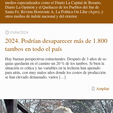
medios especializados como el Diario La Capital de Rosario,
Diario La Opinión y el Quehacer de los Pueblos del Sur de
Santa Fe, Revista Horizonte A, La Política On LIne (Agro), y
otros medios de índole nacional y del exterior.
03/04/2024
2024. Po­drían des­a­pa­re­cer más de 1.800
tam­bos en todo el país
Hay bue­nas pers­pec­ti­vas es­truc­tu­ra­les. Des­pués de 3 años de se­
quías que­da­rán en el ca­mino un 20 % de los tam­bos. Si bien la
si­tua­ción es crí­ti­ca y las va­ria­bles en la le­che­ría han ajus­ta­do
para atrás, con muy malos años donde los cos­tos de pro­duc­ción
se han ele­va­do de­ma­sia­do, va­rios
[…]
Am­pliar