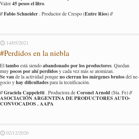
45 pesos el litro
Valor
.
// Fabio Sch­nei­der
Entre Ríos
//
. Pro­duc­tor de Cres­po (
)
14/05/2021
#Per­di­dos en la nie­bla
tambo
aban­do­na­do por los pro­duc­to­res
El
está sien­do
. Que­dan
pocos por ahí per­di­dos
muy
y cada vez más se ato­mi­zan.
Se van
no cie­rran los már­ge­nes bru­tos
de la ac­ti­vi­dad por­que
del ne­
hay di­fi­cul­ta­des
go­cio y
para la tec­ni­fi­ca­ción.
// Gra­cie­la Cap­pe­let­ti
Co­ro­nel Ar­nold
//
. Pro­duc­to­ra de
(Sta. Fe)
ASO­CIA­CIÓN AR­GEN­TI­NA DE PRO­DUC­TO­RES AU­TO­
CON­VO­CA­DOS . AAPA
02/12/2020