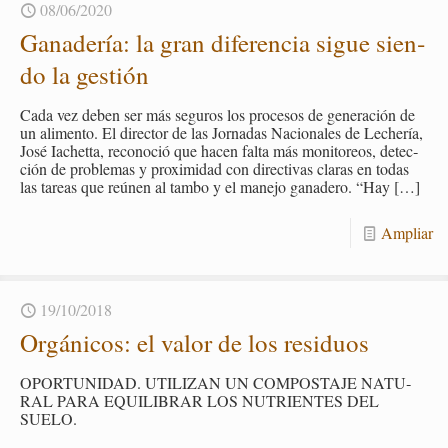
08/06/2020
Ga­na­de­ría: la gran di­fe­ren­cia sigue sien­
do la ges­tión
Cada vez deben ser más se­gu­ros los pro­ce­sos de ge­ne­ra­ción de
un ali­men­to. El di­rec­tor de las Jor­na­das Na­cio­na­les de Le­che­ría,
José Ia­chet­ta, re­co­no­ció que hacen falta más mo­ni­to­reos, de­tec­
ción de pro­ble­mas y pro­xi­mi­dad con di­rec­ti­vas cla­ras en todas
las ta­reas que reúnen al tambo y el ma­ne­jo ga­na­de­ro. “Hay
[…]
Am­pliar
19/10/2018
Or­gá­ni­cos: el valor de los re­si­duos
OPOR­TU­NI­DAD. UTI­LI­ZAN UN COM­POS­TA­JE NA­TU­
RAL PARA EQUI­LI­BRAR LOS NU­TRIEN­TES DEL
SUELO.