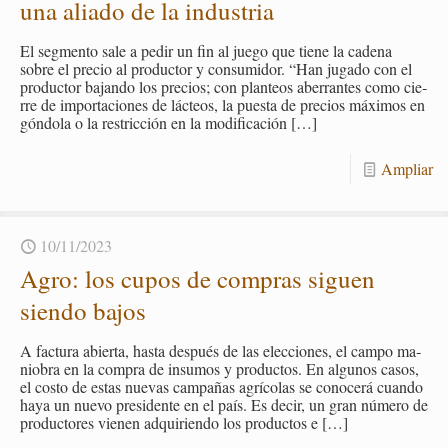
una alia­do de la in­dus­tria
El seg­men­to sale a pedir un fin al juego que tiene la ca­de­na
sobre el pre­cio al pro­duc­tor y con­su­mi­dor. “Han ju­ga­do con el
pro­duc­tor ba­jan­do los pre­cios; con plan­teos abe­rran­tes como cie­
rre de im­por­ta­cio­nes de lác­teos, la pues­ta de pre­cios má­xi­mos en
gón­do­la o la res­tric­ción en la mo­di­fi­ca­ción
[…]
Am­pliar
10/11/2023
Agro: los cupos de com­pras si­guen
sien­do bajos
A fac­tu­ra abier­ta, hasta des­pués de las elec­cio­nes, el campo ma­
nio­bra en la com­pra de in­su­mos y pro­duc­tos. En al­gu­nos casos,
el costo de estas nue­vas cam­pa­ñas agrí­co­las se co­no­ce­rá cuan­do
haya un nuevo pre­si­den­te en el país. Es decir, un gran nú­me­ro de
pro­duc­to­res vie­nen ad­qui­rien­do los pro­duc­tos e
[…]