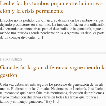
Le­che­ría: los tam­bos pujan entre la in­no­va­
ción y la cri­sis per­ma­nen­te
El sec­tor no ha po­di­do rein­ven­tar­se, se de­mo­ra en los cam­bios y sigue
de­jan­do pro­duc­to­res en el ca­mino. La in­no­va­ción lác­tea o la uti­li­za­ción
de he­rra­mien­tas in­no­va­ti­vas para el desa­rro­llo de la ga­na­de­ría, sigue te­
nien­do una nu­tri­da agen­da pen­dien­te en la Ar­gen­ti­na. El dato, es parte
de un com­pa­ra­ti­vo entre
[…]
08/06/2020
Ga­na­de­ría: la gran di­fe­ren­cia sigue sien­do la
ges­tión
Cada vez deben ser más se­gu­ros los pro­ce­sos de ge­ne­ra­ción de un ali­
men­to. El di­rec­tor de las Jor­na­das Na­cio­na­les de Le­che­ría, José Ia­chet­
ta, re­co­no­ció que hacen falta más mo­ni­to­reos, de­tec­ción de pro­ble­mas
y pro­xi­mi­dad con di­rec­ti­vas cla­ras en todas las ta­reas que reúnen al
tambo y el ma­ne­jo ga­na­de­ro. “Hay
[…]