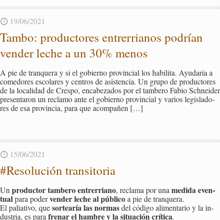
19/06/2021
Tambo: pro­duc­to­res en­tre­rria­nos po­drían
ven­der leche a un 30% menos
A pie de tran­que­ra y si el go­bierno pro­vin­cial los ha­bi­li­ta. Ayu­da­ría a
co­me­do­res es­co­la­res y cen­tros de asis­ten­cia. Un grupo de pro­duc­to­res
de la lo­ca­li­dad de Cres­po, en­ca­be­za­dos por el tam­be­ro Fabio Sch­nei­der
pre­sen­ta­ron un re­cla­mo ante el go­bierno pro­vin­cial y va­rios le­gis­la­do­
res de esa pro­vin­cia, para que acom­pa­ñen
[…]
15/06/2021
#Re­so­lu­ción tran­si­to­ria
pro­duc­tor tam­be­ro en­tre­rriano
me­di­da even­
Un
, re­cla­ma por una
tual
ven­der leche al pú­bli­co
para poder
a pie de tran­que­ra.
sor­tea­ría las nor­mas
El pa­lia­ti­vo, que
del có­di­go ali­men­ta­rio y la in­
fre­nar el ham­bre y la si­tua­ción crí­ti­ca
dus­tria, es para
.