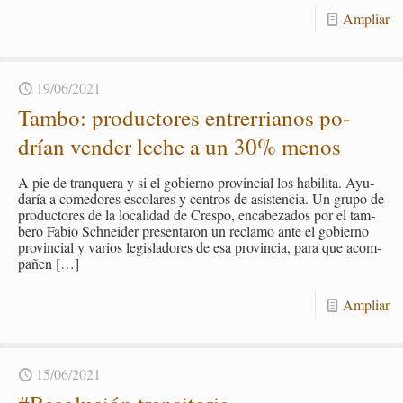
Am­pliar
19/06/2021
Tambo: pro­duc­to­res en­tre­rria­nos po­
drían ven­der leche a un 30% menos
A pie de tran­que­ra y si el go­bierno pro­vin­cial los ha­bi­li­ta. Ayu­
da­ría a co­me­do­res es­co­la­res y cen­tros de asis­ten­cia. Un grupo de
pro­duc­to­res de la lo­ca­li­dad de Cres­po, en­ca­be­za­dos por el tam­
be­ro Fabio Sch­nei­der pre­sen­ta­ron un re­cla­mo ante el go­bierno
pro­vin­cial y va­rios le­gis­la­do­res de esa pro­vin­cia, para que acom­
pa­ñen
[…]
Am­pliar
15/06/2021