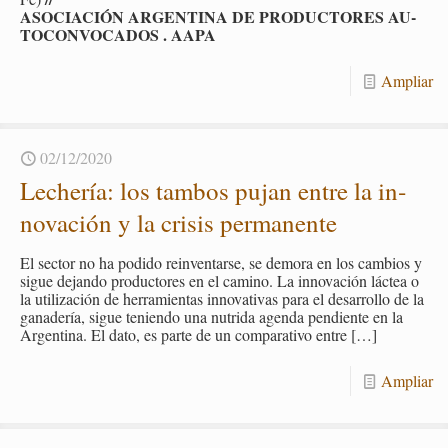
ASO­CIA­CIÓN AR­GEN­TI­NA DE PRO­DUC­TO­RES AU­
TO­CON­VO­CA­DOS . AAPA
Am­pliar
02/12/2020
Le­che­ría: los tam­bos pujan entre la in­
no­va­ción y la cri­sis per­ma­nen­te
El sec­tor no ha po­di­do rein­ven­tar­se, se de­mo­ra en los cam­bios y
sigue de­jan­do pro­duc­to­res en el ca­mino. La in­no­va­ción lác­tea o
la uti­li­za­ción de he­rra­mien­tas in­no­va­ti­vas para el desa­rro­llo de la
ga­na­de­ría, sigue te­nien­do una nu­tri­da agen­da pen­dien­te en la
Ar­gen­ti­na. El dato, es parte de un com­pa­ra­ti­vo entre
[…]
Am­pliar