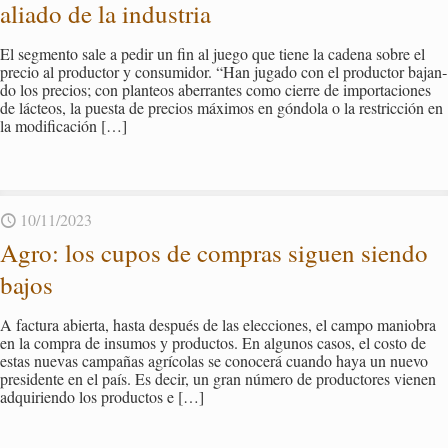
alia­do de la in­dus­tria
El seg­men­to sale a pedir un fin al juego que tiene la ca­de­na sobre el
pre­cio al pro­duc­tor y con­su­mi­dor. “Han ju­ga­do con el pro­duc­tor ba­jan­
do los pre­cios; con plan­teos abe­rran­tes como cie­rre de im­por­ta­cio­nes
de lác­teos, la pues­ta de pre­cios má­xi­mos en gón­do­la o la res­tric­ción en
la mo­di­fi­ca­ción
[…]
10/11/2023
Agro: los cupos de com­pras si­guen sien­do
bajos
A fac­tu­ra abier­ta, hasta des­pués de las elec­cio­nes, el campo ma­nio­bra
en la com­pra de in­su­mos y pro­duc­tos. En al­gu­nos casos, el costo de
estas nue­vas cam­pa­ñas agrí­co­las se co­no­ce­rá cuan­do haya un nuevo
pre­si­den­te en el país. Es decir, un gran nú­me­ro de pro­duc­to­res vie­nen
ad­qui­rien­do los pro­duc­tos e
[…]