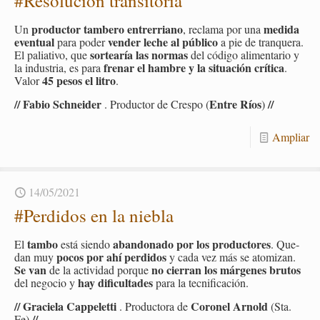
#Re­so­lu­ción tran­si­to­ria
pro­duc­tor tam­be­ro en­tre­rriano
me­di­da
Un
, re­cla­ma por una
even­tual
ven­der leche al pú­bli­co
para poder
a pie de tran­que­ra.
sor­tea­ría las nor­mas
El pa­lia­ti­vo, que
del có­di­go ali­men­ta­rio y
fre­nar el ham­bre y la si­tua­ción crí­ti­ca
la in­dus­tria, es para
.
45 pesos el litro
Valor
.
// Fabio Sch­nei­der
Entre Ríos
//
. Pro­duc­tor de Cres­po (
)
Am­pliar
14/05/2021
#Per­di­dos en la nie­bla
tambo
aban­do­na­do por los pro­duc­to­res
El
está sien­do
. Que­
pocos por ahí per­di­dos
dan muy
y cada vez más se ato­mi­zan.
Se van
no cie­rran los már­ge­nes bru­tos
de la ac­ti­vi­dad por­que
hay di­fi­cul­ta­des
del ne­go­cio y
para la tec­ni­fi­ca­ción.
// Gra­cie­la Cap­pe­let­ti
Co­ro­nel Ar­nold
. Pro­duc­to­ra de
(Sta.
//
Fe)