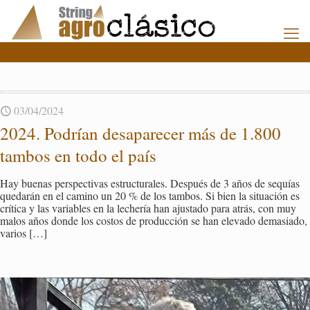
03/04/2024
2024. Po­drían des­a­pa­re­cer más de 1.800
tam­bos en todo el país
Hay bue­nas pers­pec­ti­vas es­truc­tu­ra­les. Des­pués de 3 años de se­quías
que­da­rán en el ca­mino un 20 % de los tam­bos. Si bien la si­tua­ción es
crí­ti­ca y las va­ria­bles en la le­che­ría han ajus­ta­do para atrás, con muy
malos años donde los cos­tos de pro­duc­ción se han ele­va­do de­ma­sia­do,
va­rios
[…]