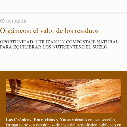
19/10/2018
Or­gá­ni­cos: el valor de los re­si­duos
OPOR­TU­NI­DAD. UTI­LI­ZAN UN COM­POS­TA­JE NA­TU­RAL
PARA EQUI­LI­BRAR LOS NU­TRIEN­TES DEL SUELO.
Las Crónicas, Entrevistas y Notas
volcadas en esta sección,
forman parte -en ocasiones- de material periodístico publicado en